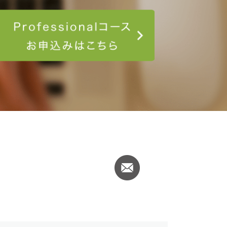
コース申し込み
Professionalコ