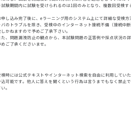
※試験期間内に試験を受けられるのは1回のみとなり、複数回受検す
方法
お申し込み完了後に、eラーニング用のシステム上にて詳細な受検方
ーバのトラブルを除き、受検中のインターネット接続不備（接続中
致しかねますので予めご了承下さい。
また、問題漏洩防止の観点から、本試験問題の正答例や採点状況の
予めご了承くださいませ。
受検時には公式テキストやインターネット検索を自由に利用してい
検索O K
持込可能です。他人に答えを聞くという行為は言うまでもなく禁止で
さい。