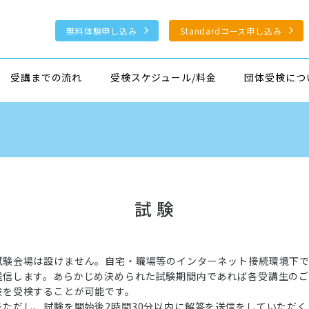
無料体験申し込み
Standardコース申し込み
受講までの流れ
受検スケジュール/料金
団体受検につ
試 験
試験会場は設けません。自宅・職場等のインターネット接続環境下
送信します。あらかじめ決められた試験期間内であれば各受講生の
験を受検することが可能です。
※ただし、試験を開始後2時間30分以内に解答を送信をしていただ