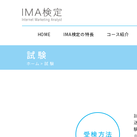
HOME
IMA検定の特長
コース紹介
試 験
ホーム
>
試 験