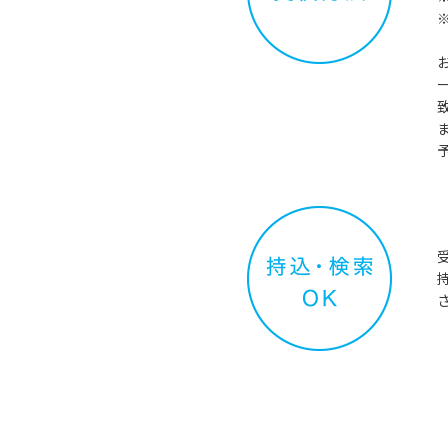
●
受検
●
持込・