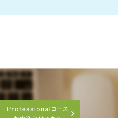
コース申し込み
Professionalコ