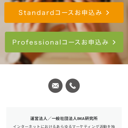
S
P
運営法人／一般社団法人IMA研究所
インターネットにおけるあらゆるマーケティング活動を独