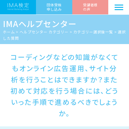
団体受検
受講者様
申し込み
の声
IMAヘルプセンター
ホーム
>
ヘルプセンター カテゴリー
>
カテゴリー選択後一覧
>
選択
した質問
コーディングなどの知識がなくて
もオンライン広告運用、サイト分
析を行うことはできますか？また
初めて対応を行う場合には、どう
いった手順で進めるべきでしょう
か。