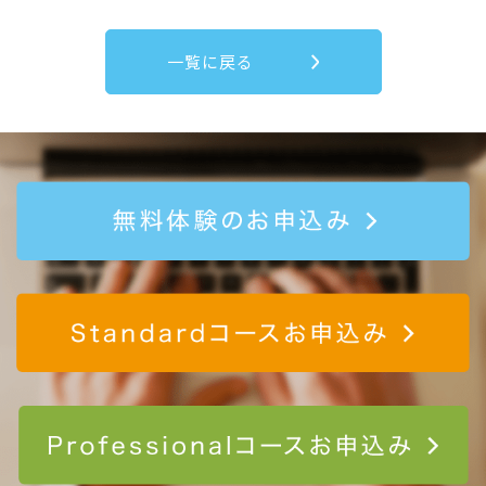
一覧に戻る
無
S
P