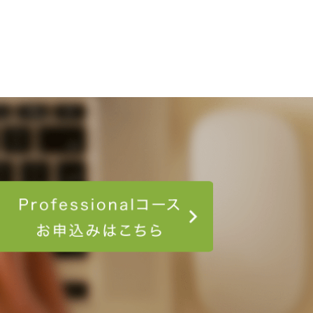
コース申し込み
Professionalコ